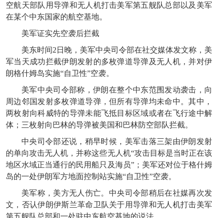
空航天部队用导弹和无人机打击美军第五舰队总部以及美军
在某个中东国家的航空基地。
美军证实先空袭后拦截
美东时间2日晚，美军中央司令部在社交媒体发文称，美
军当天成功拦截伊朗发射的多枚弹道导弹及无人机，并对伊
朗格什姆岛实施“自卫性”空袭。
美军中央司令部称，伊朗在整个中东范围发动袭击，向
周边邻国发射多枚弹道导弹，但所有导弹均未命中。其中，
两枚射向科威特的导弹未能飞抵目标区域或者在飞行途中解
体；三枚射向巴林的导弹被美国和巴林防空部队拦截。
中央司令部还说，稍早时候，美军击落三架由伊朗发射
的单向攻击无人机，并称这些无人机“攻击目标是当时正在该
地区水域正当通行的民用船只及海员”；美军还对位于格什姆
岛的一处伊朗军方地面控制站实施“自卫性”空袭。
美军称，美方无人伤亡。中央司令部稍后在社媒再次发
文，否认伊朗伊斯兰革命卫队关于用导弹和无人机打击美军
第五舰队总部和一处驻中东航空基地的说法。