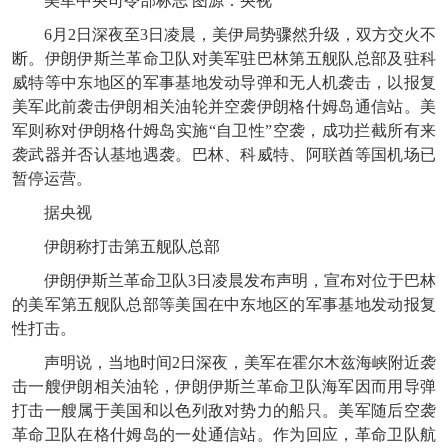
美军中央司令部标志 图源：央视
6月2日深夜至3日凌晨，美伊局势骤然升级，双方交火不
断。伊朗伊斯兰革命卫队对美军驻巴林第五舰队总部及驻科
威特等中东地区的军事基地发动导弹和无人机袭击，以报复
美军此前袭击伊朗相关油轮并空袭伊朗格什姆岛通信站。美
军则称对伊朗格什姆岛实施“自卫性”空袭，成功拦截所有来
袭武器并否认基地遇袭。巴林、科威特、阿联酋等国机场已
暂停运营。
据央视
伊朗称打击第五舰队总部
伊朗伊斯兰革命卫队3日凌晨发布声明，宣布对位于巴林
的美军第五舰队总部等美国在中东地区的军事基地发动报复
性打击。
声明说，当地时间2日深夜，美军在霍尔木兹海峡附近袭
击一艘伊朗相关油轮，伊朗伊斯兰革命卫队海军因而用导弹
打击一艘属于美国和以色列敌对势力的船只。美军随后空袭
革命卫队在格什姆岛的一处通信站。作为回应，革命卫队航