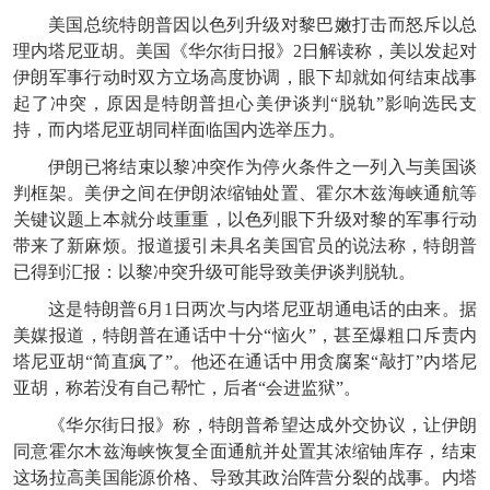
美国总统特朗普因以色列升级对黎巴嫩打击而怒斥以总
理内塔尼亚胡。美国《华尔街日报》2日解读称，美以发起对
伊朗军事行动时双方立场高度协调，眼下却就如何结束战事
起了冲突，原因是特朗普担心美伊谈判“脱轨”影响选民支
持，而内塔尼亚胡同样面临国内选举压力。
伊朗已将结束以黎冲突作为停火条件之一列入与美国谈
判框架。美伊之间在伊朗浓缩铀处置、霍尔木兹海峡通航等
关键议题上本就分歧重重，以色列眼下升级对黎的军事行动
带来了新麻烦。报道援引未具名美国官员的说法称，特朗普
已得到汇报：以黎冲突升级可能导致美伊谈判脱轨。
这是特朗普6月1日两次与内塔尼亚胡通电话的由来。据
美媒报道，特朗普在通话中十分“恼火”，甚至爆粗口斥责内
塔尼亚胡“简直疯了”。他还在通话中用贪腐案“敲打”内塔尼
亚胡，称若没有自己帮忙，后者“会进监狱”。
《华尔街日报》称，特朗普希望达成外交协议，让伊朗
同意霍尔木兹海峡恢复全面通航并处置其浓缩铀库存，结束
这场拉高美国能源价格、导致其政治阵营分裂的战事。内塔