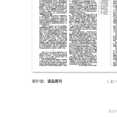
第B7版：
读品周刊
< 上
苏IC